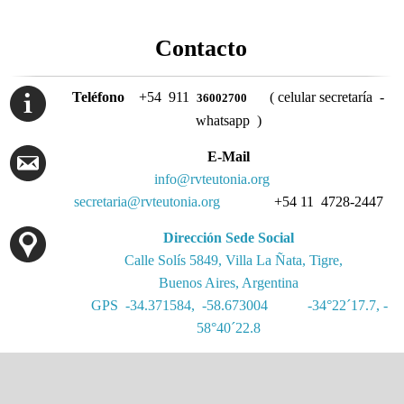
Contacto
Teléfono
+54 911
( celular secretaría -
36002700
whatsapp )
E-Mail
info@rvteutonia.org
secretaria@rvteutonia.org
+54 11 4728-2447
Dirección Sede Social
Calle Solís 5849, Villa La Ñata, Tigre,
Buenos Aires, Argentina
GPS -34.371584, -58.673004
-34°22´17.7, -
58°40´22.8