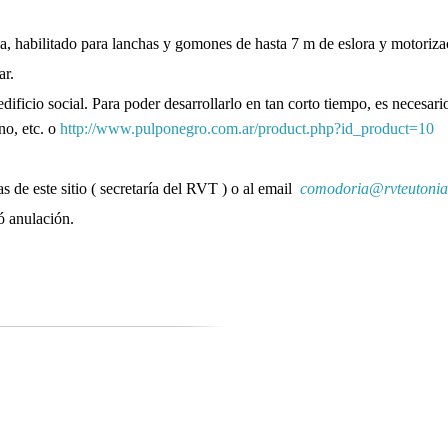
ica, habilitado para lanchas y gomones de hasta 7 m de eslora y motoriz
ar.
ificio social. Para poder desarrollarlo en tan corto tiempo, es necesario
no, etc. o
http://www.pulponegro.com.ar/product.php?id_product=10
s de este sitio ( secretaría del RVT ) o al email
comodoria@rvteutonia
ó anulación.