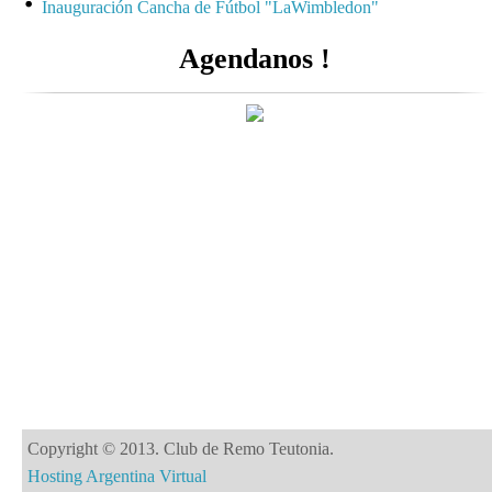
Inauguración Cancha de Fútbol "LaWimbledon"
Agendanos !
Copyright © 2013. Club de Remo Teutonia.
Hosting Argentina Virtual