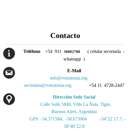
Contacto
Teléfono
+54 911
( celular secretaría -
36002700
whatsapp )
E-Mail
info@rvteutonia.org
secretaria@rvteutonia.org
+54 11 4728-2447
Dirección Sede Social
Calle Solís 5849, Villa La Ñata, Tigre,
Buenos Aires, Argentina
GPS -34.371584, -58.673004
-34°22´17.7, -
58°40´22.8