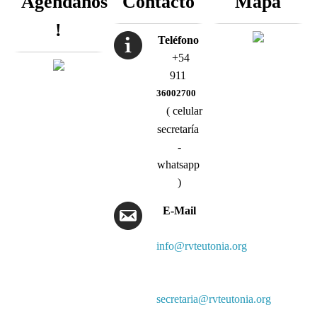
Agendanos
Contacto
Mapa
!
Teléfono
+54
911
36002700
( celular
secretaría
-
whatsapp
)
E-Mail
info@rvteutonia.org
secretaria@rvteutonia.org